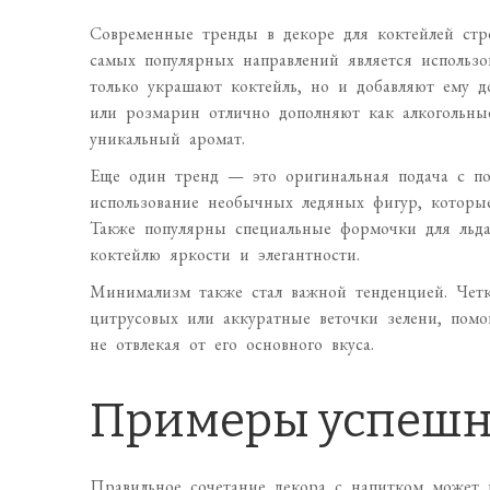
Современные тренды в декоре для коктейлей стр
самых популярных направлений является использ
только украшают коктейль, но и добавляют ему д
или розмарин отлично дополняют как алкогольные
уникальный аромат.
Еще один тренд — это оригинальная подача с п
использование необычных ледяных фигур, которые
Также популярны специальные формочки для льда
коктейлю яркости и элегантности.
Минимализм также стал важной тенденцией. Четк
цитрусовых или аккуратные веточки зелени, помо
не отвлекая от его основного вкуса.
Примеры успешн
Правильное сочетание декора с напитком может н