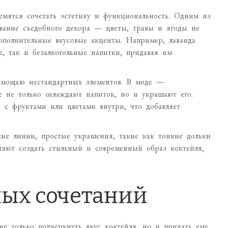
емятся сочетать эстетику и функциональность. Одним из
ование съедобного декора — цветы, травы и ягоды не
ополнительные вкусовые акценты. Например, лаванда
, так и безалкогольные напитки, придавая им
омощью нестандартных элементов. В моде —
 не только охлаждают напиток, но и украшают его.
 с фруктами или цветами внутри, что добавляет
ие линии, простые украшения, такие как тонкие дольки
гают создать стильный и современный образ коктейля,
ых сочетаний
е только подчеркнуть вкус коктейля, но и придать ему