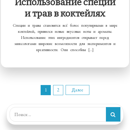
Использование специй
и трав в коктейлях
Специи и травы становятся всё более популярными в мире
коктейлей, привнося новые вкусовые ноты и ароматы.
Использование этих ингредиентов открывает перед
миксологами широкие возможности для экспериментов и
креативности. Они способны […]
1
2
Далее
Пагинация
записей
Поиск: