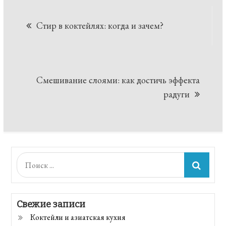
Навигация
Стир в коктейлях: когда и зачем?
по
записям
Смешивание слоями: как достичь эффекта
радуги
Поиск:
Свежие записи
Коктейли и азиатская кухня