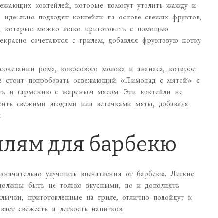
вежающих коктейлей, которые помогут утолить жажду и
 идеально подходят коктейли на основе свежих фруктов,
, которые можно легко приготовить с помощью
екрасно сочетаются с грилем, добавляя фруктовую нотку
очетании рома, кокосового молока и ананаса, которое
же стоит попробовать освежающий «Лимонад с мятой» с
ость и гармонию с жареным мясом. Эти коктейли не
сить свежими ягодами или веточками мяты, добавляя
.
йлям для барбекю
начительно улучшить впечатления от барбекю. Легкие
 должны быть не только вкусными, но и дополнять
ычки, приготовленные на гриле, отлично подойдут к
ает свежесть и легкость напитков.