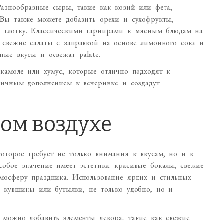
азнообразные сыры, такие как козий или фета,
 Вы также можете добавить орехи и сухофрукты,
у глотку. Классическими гарнирами к мясным блюдам на
 свежие салаты с заправкой на основе лимонного сока и
ные вкусы и освежат palate.
акамоле или хумус, которые отлично подходят к
тличным дополнением к вечеринке и создадут
ом воздухе
оторое требует не только внимания к вкусам, но и к
обое значение имеет эстетика: красивые бокалы, свежие
мосферу праздника. Использование ярких и стильных
е кувшины или бутылки, не только удобно, но и
, можно добавить элементы декора, такие как свежие