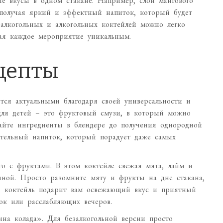
ые вкусы в одном стакане. Например, слой мангового
получая яркий и эффектный напиток, который будет
залкогольных и алкогольных коктейлей можно легко
лая каждое мероприятие уникальным.
цепты
тся актуальными благодаря своей универсальности и
для детей – это фруктовый смузи, в который можно
шайте ингредиенты в блендере до получения однородной
тельный напиток, который порадует даже самых
о с фруктами. В этом коктейле свежая мята, лайм и
иной. Просто разомните мяту и фрукты на дне стакана,
ой коктейль подарит вам освежающий вкус и приятный
ок или расслабляющих вечеров.
на колада». Для безалкогольной версии просто