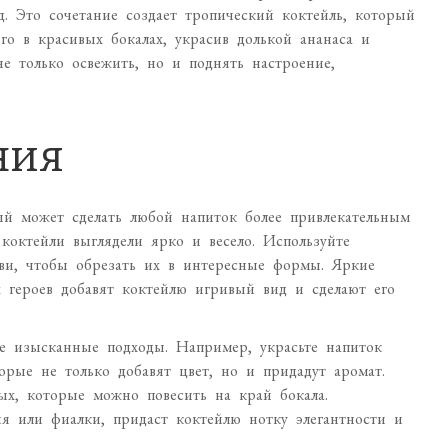
д. Это сочетание создает тропический коктейль, который
го в красивых бокалах, украсив долькой ананаса и
е только освежить, но и поднять настроение,
ния
й может сделать любой напиток более привлекательным
коктейли выглядели ярко и весело. Используйте
иви, чтобы обрезать их в интересные формы. Яркие
героев добавят коктейлю игривый вид и сделают его
ее изысканные подходы. Например, украсьте напиток
орые не только добавят цвет, но и придадут аромат.
ых, которые можно повесить на край бокала.
ия или фиалки, придаст коктейлю нотку элегантности и