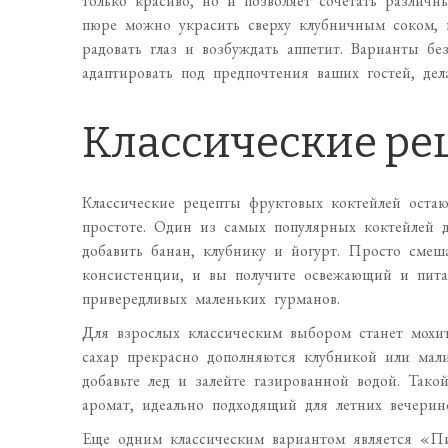
только красиво, но и позволяет сочетать различн
пюре можно украсить сверху клубничным соком, 
радовать глаз и возбуждать аппетит. Варианты бе
адаптировать под предпочтения ваших гостей, де
Классические ре
Классические рецепты фруктовых коктейлей остаю
простоте. Один из самых популярных коктейлей 
добавить банан, клубнику и йогурт. Просто сме
консистенции, и вы получите освежающий и пита
привередливых маленьких гурманов.
Для взрослых классическим выбором станет мохит
сахар прекрасно дополняются клубникой или мал
добавьте лед и залейте газированной водой. Так
аромат, идеально подходящий для летних вечерин
Еще одним классическим вариантом является «Пи