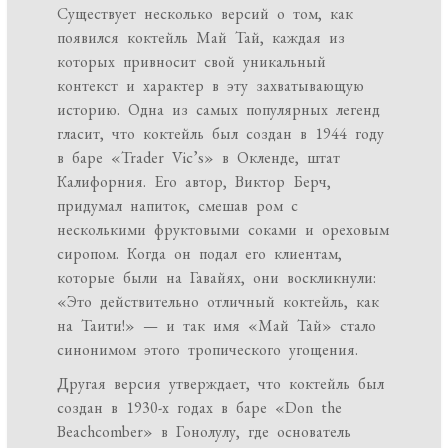
Существует несколько версий о том, как
появился коктейль Май Тай, каждая из
которых привносит свой уникальный
контекст и характер в эту захватывающую
историю. Одна из самых популярных легенд
гласит, что коктейль был создан в 1944 году
в баре «Trader Vic’s» в Окленде, штат
Калифорния. Его автор, Виктор Берч,
придумал напиток, смешав ром с
несколькими фруктовыми соками и ореховым
сиропом. Когда он подал его клиентам,
которые были на Гавайях, они воскликнули:
«Это действительно отличный коктейль, как
на Таити!» — и так имя «Май Тай» стало
синонимом этого тропического угощения.
Другая версия утверждает, что коктейль был
создан в 1930-х годах в баре «Don the
Beachcomber» в Гонолулу, где основатель