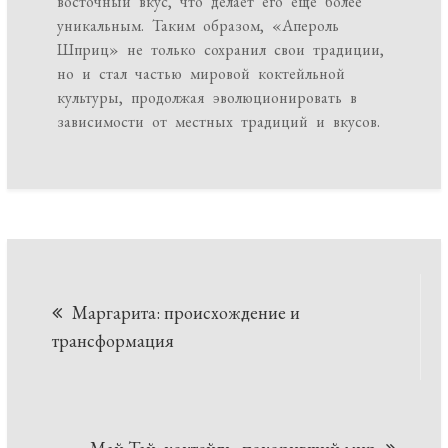
восточный вкус, что делает его ещё более
уникальным. Таким образом, «Апероль
Шприц» не только сохранил свои традиции,
но и стал частью мировой коктейльной
культуры, продолжая эволюционировать в
зависимости от местных традиций и вкусов.
Навигация
Маргарита: происхождение и
трансформация
по
записям